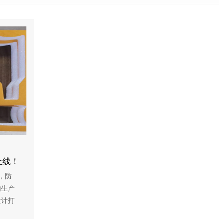
上线！
，防
的生产
设计打