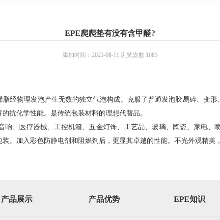
EPE爬爬垫有没有含甲醛?
添加时间：2023-08-11 浏览次数:1083
乙烯脂经物理发泡产生无数的独立气泡构成。克服了普通发泡胶易碎、变
好的抗化学性能。是传统包装材料的理想代替品。
响、医疗器械、工控机箱、五金灯饰、工艺品、玻璃、陶瓷、家电、喷
包装。加入彩色防静电剂和阻燃剂后，更显其卓越的性能。不光外观精美
产品展示
产品优势
EPE知识